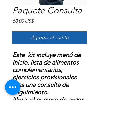
Paquete Consulta
Precio
60,00 US$
Agregar al carrito
Este
kit incluye menú de
inicio, lista de alimentos
complementarios,
ejercicios provisionales
Mas una consulta de
seguimiento.
Nota: el numero de orden
se podra utilizar dos (2)
veces, primera y un
seguimiento